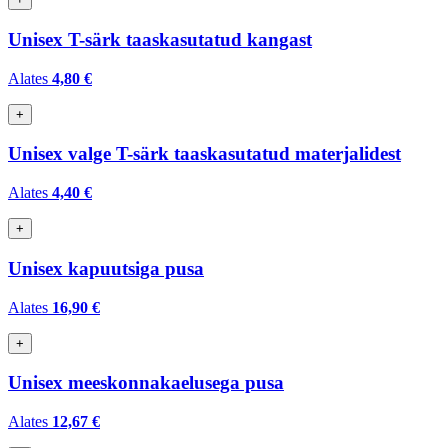
Unisex T-särk taaskasutatud kangast
Alates
4,80 €
+
Unisex valge T-särk taaskasutatud materjalidest
Alates
4,40 €
+
Unisex kapuutsiga pusa
Alates
16,90 €
+
Unisex meeskonnakaelusega pusa
Alates
12,67 €