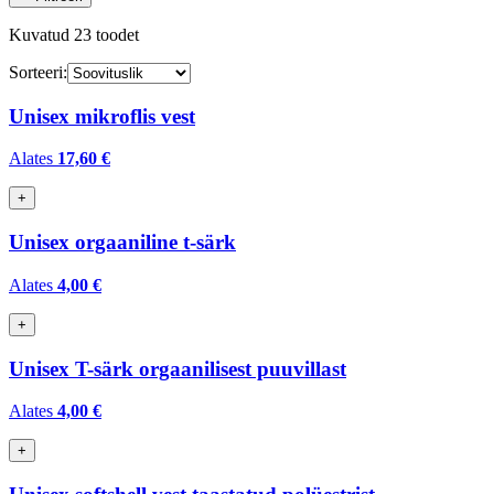
Kuvatud
23
toodet
Sorteeri:
Unisex mikroflis vest
Alates
17,60 €
+
Unisex orgaaniline t-särk
Alates
4,00 €
+
Unisex T-särk orgaanilisest puuvillast
Alates
4,00 €
+