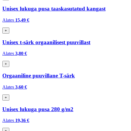
Unisex lukuga pusa taaskasutatud kangast
Alates
15,49 €
+
Unisex t-särk orgaanilisest puuvillast
Alates
3,80 €
+
Orgaaniline puuvillane T-särk
Alates
3,60 €
+
Unisex lukuga pusa 280 g/m2
Alates
19,36 €
+