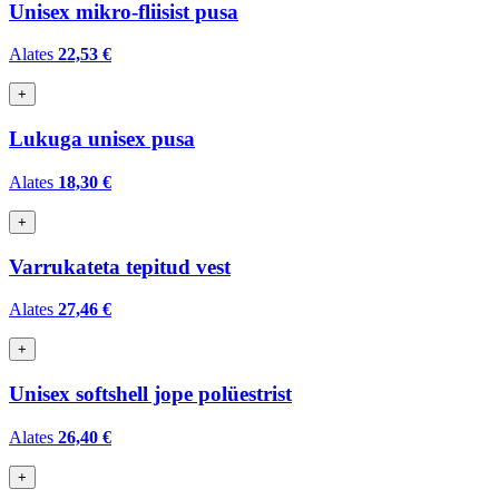
Unisex mikro-fliisist pusa
Alates
22,53 €
+
Lukuga unisex pusa
Alates
18,30 €
+
Varrukateta tepitud vest
Alates
27,46 €
+
Unisex softshell jope polüestrist
Alates
26,40 €
+