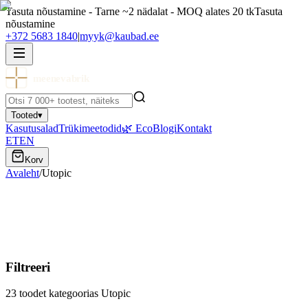
Tasuta nõustamine - Tarne ~2 nädalat - MOQ alates 20 tk
Tasuta
nõustamine
+372 5683 1840
|
myyk@kaubad.ee
meenevabrik
Tooted
▾
Kasutusalad
Trükimeetodid
🌿 Eco
Blogi
Kontakt
ET
EN
Korv
Avaleht
/
Utopic
Utopic
Utopic — logoga reklaamtooted ettevõtetele. Vaata kollektsiooni.
Filtreeri
23
toodet kategoorias
Utopic