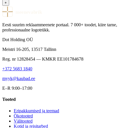
+
meenevabrik
Eesti suurim reklaammeenete portaal. 7 000+ toodet, kiire tarne,
professionaalne logotrükk.
Dot Holding OÜ
Meistri 16-205
,
13517
Tallinn
Reg. nr
12828454
— KMKR
EE101784678
+372 5683 1840
myyk@kaubad.ee
E–R 9:00–17:00
Tooted
Eripakkumised ja teemad
Ökotooted
Välitooted
Kotid ja reisitarbed