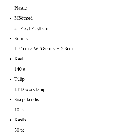
Plastic
Mõõtmed
21 × 2,3 × 5,8 cm
Suurus
L 21cm × W 5.8cm × H 2.3cm
Kaal
140 g
Tüüp
LED work lamp
Sisepakendis
10 tk
Kastis
50 tk