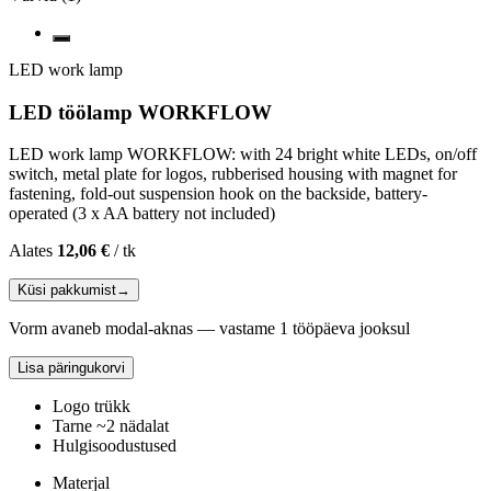
LED work lamp
LED töölamp WORKFLOW
LED work lamp WORKFLOW: with 24 bright white LEDs, on/off
switch, metal plate for logos, rubberised housing with magnet for
fastening, fold-out suspension hook on the backside, battery-
operated (3 x AA battery not included)
Alates
12,06 €
/
tk
Küsi pakkumist
→
Vorm avaneb modal-aknas — vastame 1 tööpäeva jooksul
Lisa päringukorvi
Logo trükk
Tarne ~2 nädalat
Hulgisoodustused
Materjal