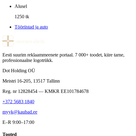
Alusel
1250 tk
Tööriistad ja auto
meenevabrik
Eesti suurim reklaammeenete portaal. 7 000+ toodet, kiire tarne,
professionaalne logotrükk.
Dot Holding OÜ
Meistri 16-205
,
13517
Tallinn
Reg. nr
12828454
— KMKR
EE101784678
+372 5683 1840
myyk@kaubad.ee
E–R 9:00–17:00
Tooted