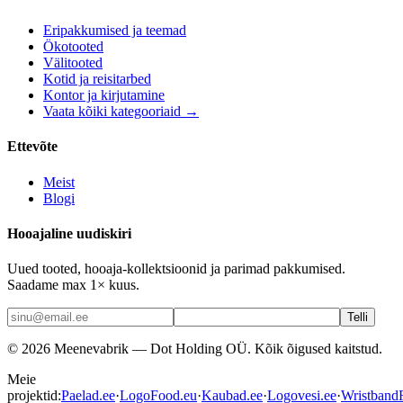
Eripakkumised ja teemad
Ökotooted
Välitooted
Kotid ja reisitarbed
Kontor ja kirjutamine
Vaata kõiki kategooriaid →
Ettevõte
Meist
Blogi
Hooajaline uudiskiri
Uued tooted, hooaja-kollektsioonid ja parimad pakkumised.
Saadame max 1× kuus.
Telli
©
2026
Meenevabrik —
Dot Holding OÜ
.
Kõik õigused kaitstud.
Meie
projektid:
Paelad.ee
·
LogoFood.eu
·
Kaubad.ee
·
Logovesi.ee
·
WristbandF