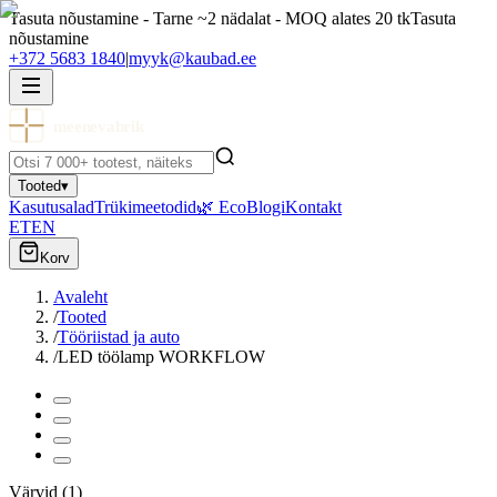
Tasuta nõustamine - Tarne ~2 nädalat - MOQ alates 20 tk
Tasuta
nõustamine
+372 5683 1840
|
myyk@kaubad.ee
meenevabrik
Tooted
▾
Kasutusalad
Trükimeetodid
🌿 Eco
Blogi
Kontakt
ET
EN
Korv
Avaleht
/
Tooted
/
Tööriistad ja auto
/
LED töölamp WORKFLOW
Värvid
(
1
)