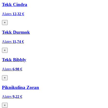
Tekk Cindra
Alates
12,32 €
+
Tekk Durmok
Alates
11,74 €
+
Tekk Bibbly
Alates
6,98 €
+
Piknikulina Zoran
Alates
9,22 €
+