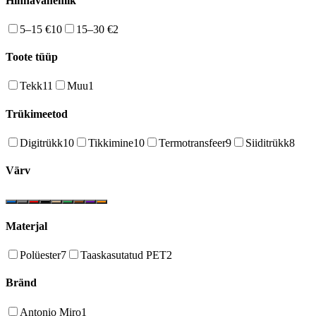
Hinnavahemik
5–15 €
10
15–30 €
2
Toote tüüp
Tekk
11
Muu
1
Trükimeetod
Digitrükk
10
Tikkimine
10
Termotransfeer
9
Siiditrükk
8
Värv
Materjal
Polüester
7
Taaskasutatud PET
2
Bränd
Antonio Miro
1