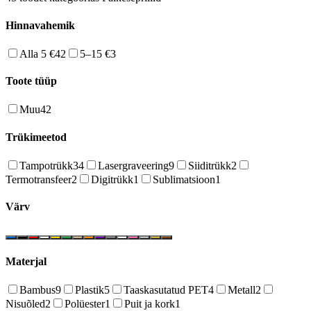
Hinnavahemik
Alla 5 €
42
5–15 €
3
Toote tüüp
Muu
42
Trükimeetod
Tampotrükk
34
Lasergraveering
9
Siiditrükk
2
Termotransfeer
2
Digitrükk
1
Sublimatsioon
1
Värv
Materjal
Bambus
9
Plastik
5
Taaskasutatud PET
4
Metall
2
Nisuõled
2
Polüester
1
Puit ja kork
1