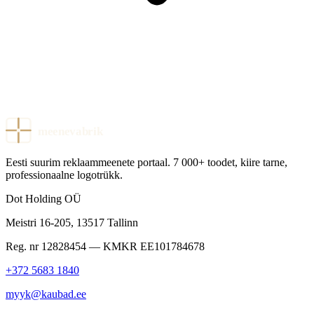
meenevabrik
Eesti suurim reklaammeenete portaal. 7 000+ toodet, kiire tarne,
professionaalne logotrükk.
Dot Holding OÜ
Meistri 16-205
,
13517
Tallinn
Reg. nr
12828454
— KMKR
EE101784678
+372 5683 1840
myyk@kaubad.ee