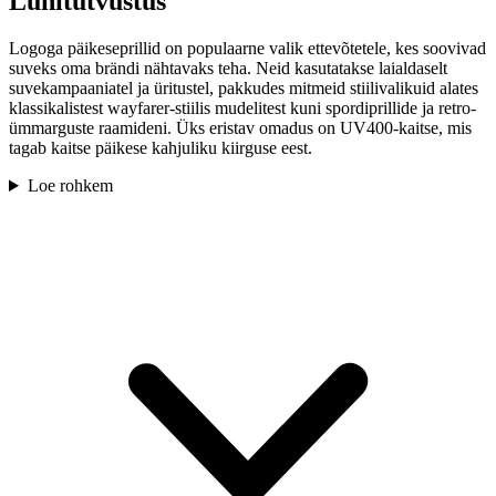
Lühitutvustus
Logoga päikeseprillid on populaarne valik ettevõtetele, kes soovivad
suveks oma brändi nähtavaks teha. Neid kasutatakse laialdaselt
suvekampaaniatel ja üritustel, pakkudes mitmeid stiilivalikuid alates
klassikalistest wayfarer-stiilis mudelitest kuni spordiprillide ja retro-
ümmarguste raamideni. Üks eristav omadus on UV400-kaitse, mis
tagab kaitse päikese kahjuliku kiirguse eest.
Loe rohkem