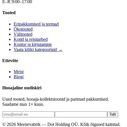
E–R 9:00–17:00
Tooted
Eripakkumised ja teemad
Ökotooted
Välitooted
Kotid ja reisitarbed
Kontor ja kirjutamine
Vaata kõiki kategooriaid →
Ettevõte
Meist
Blogi
Hooajaline uudiskiri
Uued tooted, hooaja-kollektsioonid ja parimad pakkumised.
Saadame max 1× kuus.
Telli
©
2026
Meenevabrik —
Dot Holding OÜ
.
Kõik õigused kaitstud.