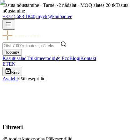
Tasuta nõustamine - Tarne ~2 nädalat - MOQ alates 20 tk
Tasuta
nõustamine
+372 5683 1840
|
myyk@kaubad.ee
meenevabrik
Tooted
▾
Kasutusalad
Trükimeetodid
🌿 Eco
Blogi
Kontakt
ET
EN
Korv
Avaleht
/
Päikeseprillid
Päikeseprillid
Logoga päikeseprillid suvekampaaniateks ja üritusteks. Valikus
retro, sport ja öko-mudelid.
Filtreeri
45
toodet kategoorias
Päikeseprillid