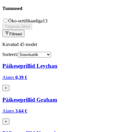
Tunnused
Öko-sertifikaadiga
13
Tühjenda filtrid
Filtreeri
Kuvatud
45
toodet
Sorteeri:
Päikeseprillid Leychan
Alates
0,39 €
+
Päikeseprillid Graham
Alates
3,64 €
+