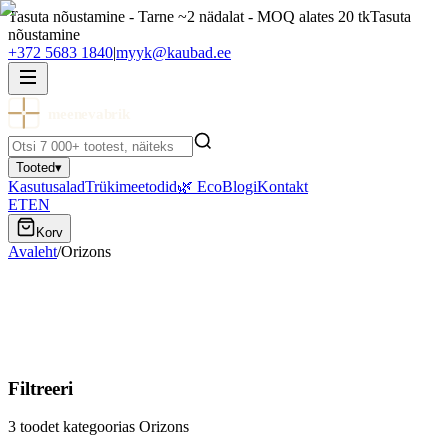
Tasuta nõustamine - Tarne ~2 nädalat - MOQ alates 20 tk
Tasuta
nõustamine
+372 5683 1840
|
myyk@kaubad.ee
meenevabrik
Tooted
▾
Kasutusalad
Trükimeetodid
🌿 Eco
Blogi
Kontakt
ET
EN
Korv
Avaleht
/
Orizons
Orizons
Orizons — logoga reklaamtooted ettevõtetele. Vaata kollektsiooni.
Filtreeri
3
toodet kategoorias
Orizons