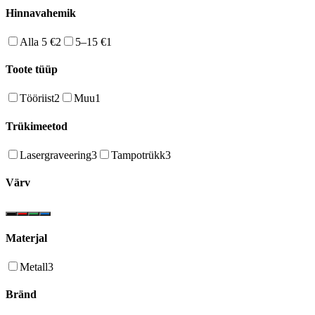
Hinnavahemik
Alla 5 €
2
5–15 €
1
Toote tüüp
Tööriist
2
Muu
1
Trükimeetod
Lasergraveering
3
Tampotrükk
3
Värv
Materjal
Metall
3
Bränd