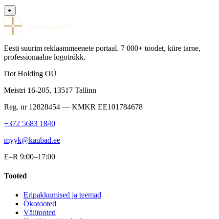
+
meenevabrik
Eesti suurim reklaammeenete portaal. 7 000+ toodet, kiire tarne,
professionaalne logotrükk.
Dot Holding OÜ
Meistri 16-205
,
13517
Tallinn
Reg. nr
12828454
— KMKR
EE101784678
+372 5683 1840
myyk@kaubad.ee
E–R 9:00–17:00
Tooted
Eripakkumised ja teemad
Ökotooted
Välitooted