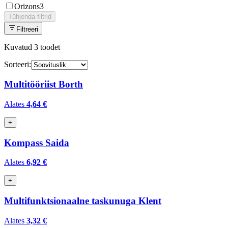
Orizons
3
Tühjenda filtrid
Filtreeri
Kuvatud
3
toodet
Sorteeri:
Multitööriist Borth
Alates
4,64 €
+
Kompass Saida
Alates
6,92 €
+
Multifunktsionaalne taskunuga Klent
Alates
3,32 €