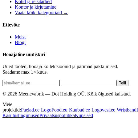
Kotid ja reisitarbed
Kontor ja kirjutamine
Vaata kõiki kategooriaid →
Ettevõte
Meist
Blogi
Hooajaline uudiskiri
Uued tooted, hooaja-kollektsioonid ja parimad pakkumised.
Saadame max 1× kuus.
Telli
©
2026
Meenevabrik —
Dot Holding OÜ
.
Kõik õigused kaitstud.
Meie
projektid:
Paelad.ee
·
LogoFood.eu
·
Kaubad.ee
·
Logovesi.ee
·
WristbandF
Kasutustingimused
Privaatsuspoliitika
Küpsised