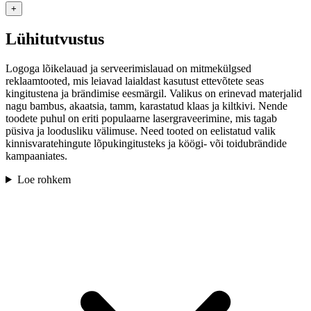
+
Lühitutvustus
Logoga lõikelauad ja serveerimislauad on mitmekülgsed
reklaamtooted, mis leiavad laialdast kasutust ettevõtete seas
kingitustena ja brändimise eesmärgil. Valikus on erinevad materjalid
nagu bambus, akaatsia, tamm, karastatud klaas ja kiltkivi. Nende
toodete puhul on eriti populaarne lasergraveerimine, mis tagab
püsiva ja loodusliku välimuse. Need tooted on eelistatud valik
kinnisvaratehingute lõpukingitusteks ja köögi- või toidubrändide
kampaaniates.
Loe rohkem