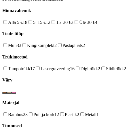
Hinnavahemik
Alla 5 €
18
5–15 €
12
15–30 €
3
Üle 30 €
4
Toote tüüp
Muu
33
Kingikomplekt
2
Pastapliiats
2
Trükimeetod
Tampotrükk
17
Lasergraveering
16
Digitrükk
2
Siiditrükk
2
Värv
Materjal
Bambus
23
Puit ja kork
12
Plastik
2
Metall
1
Tunnused