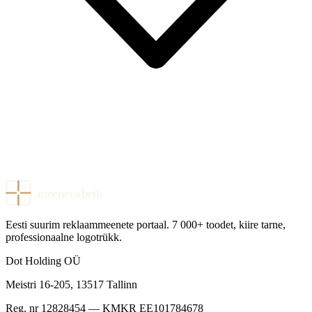
meenevabrik
Eesti suurim reklaammeenete portaal. 7 000+ toodet, kiire tarne,
professionaalne logotrükk.
Dot Holding OÜ
Meistri 16-205
,
13517
Tallinn
Reg. nr
12828454
— KMKR
EE101784678