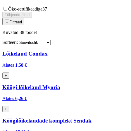
Öko-sertifikaadiga
37
Tühjenda filtrid
Filtreeri
Kuvatud
38
toodet
Sorteeri:
Lõikelaud Condax
Alates
1,58 €
+
Köögi-lõikelaud Myoria
Alates
6,26 €
+
Köögilõikelaudade komplekt Sendak