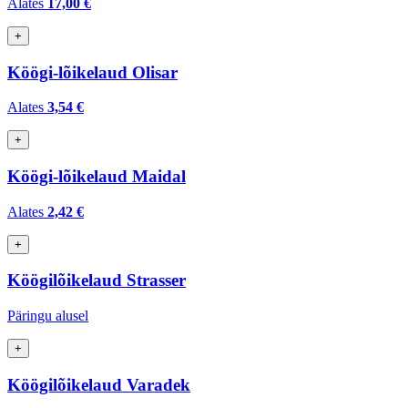
Alates
17,00 €
+
Köögi-lõikelaud Olisar
Alates
3,54 €
+
Köögi-lõikelaud Maidal
Alates
2,42 €
+
Köögilõikelaud Strasser
Päringu alusel
+
Köögilõikelaud Varadek