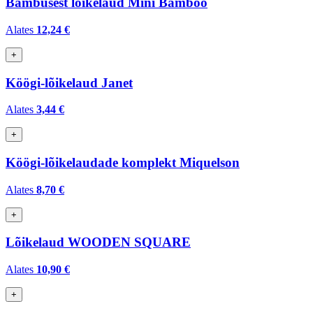
Bambusest lõikelaud Mini Bamboo
Alates
12,24 €
+
Köögi-lõikelaud Janet
Alates
3,44 €
+
Köögi-lõikelaudade komplekt Miquelson
Alates
8,70 €
+
Lõikelaud WOODEN SQUARE
Alates
10,90 €
+