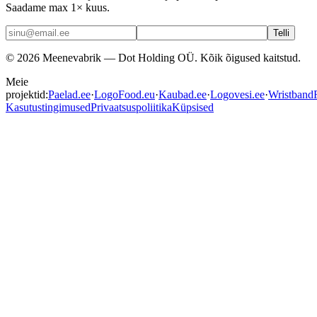
Saadame max 1× kuus.
Telli
©
2026
Meenevabrik —
Dot Holding OÜ
.
Kõik õigused kaitstud.
Meie
projektid:
Paelad.ee
·
LogoFood.eu
·
Kaubad.ee
·
Logovesi.ee
·
WristbandF
Kasutustingimused
Privaatsuspoliitika
Küpsised