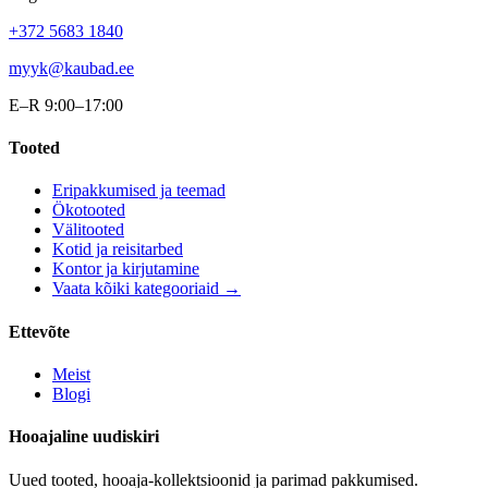
+372 5683 1840
myyk@kaubad.ee
E–R 9:00–17:00
Tooted
Eripakkumised ja teemad
Ökotooted
Välitooted
Kotid ja reisitarbed
Kontor ja kirjutamine
Vaata kõiki kategooriaid →
Ettevõte
Meist
Blogi
Hooajaline uudiskiri
Uued tooted, hooaja-kollektsioonid ja parimad pakkumised.