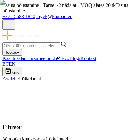
Tasuta nõustamine - Tarne ~2 nädalat - MOQ alates 20 tk
Tasuta
nõustamine
+372 5683 1840
|
myyk@kaubad.ee
meenevabrik
Tooted
▾
Kasutusalad
Trükimeetodid
🌿 Eco
Blogi
Kontakt
ET
EN
Korv
Avaleht
/
Lõikelauad
Lõikelauad
Logoga lõikelauad ja serveerimislauad eri materjalidest. Sobivad
ettevõtetele kingitusteks ja brändimiseks.
Filtreeri
38
toodet kategoorias
Lõikelauad