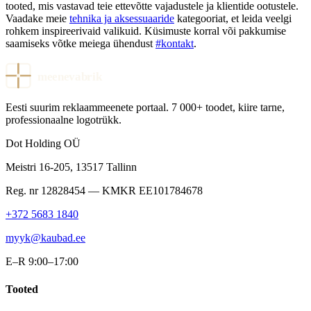
tooted, mis vastavad teie ettevõtte vajadustele ja klientide ootustele.
Vaadake meie
tehnika ja aksessuaaride
kategooriat, et leida veelgi
rohkem inspireerivaid valikuid. Küsimuste korral või pakkumise
saamiseks võtke meiega ühendust
#kontakt
.
meenevabrik
Eesti suurim reklaammeenete portaal. 7 000+ toodet, kiire tarne,
professionaalne logotrükk.
Dot Holding OÜ
Meistri 16-205
,
13517
Tallinn
Reg. nr
12828454
— KMKR
EE101784678
+372 5683 1840
myyk@kaubad.ee
E–R 9:00–17:00
Tooted