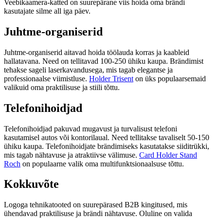
Veebikaamera-katted on suurepärane viis hoida oma brändi
kasutajate silme all iga päev.
Juhtme-organiserid
Juhtme-organiserid aitavad hoida töölauda korras ja kaableid
hallatavana. Need on tellitavad 100-250 ühiku kaupa. Brändimist
tehakse sageli laserkavandusega, mis tagab elegantse ja
professionaalse viimistluse.
Holder Trisent
on üks populaarsemaid
valikuid oma praktilisuse ja stiili tõttu.
Telefonihoidjad
Telefonihoidjad pakuvad mugavust ja turvalisust telefoni
kasutamisel autos või kontorilaual. Need tellitakse tavaliselt 50-150
ühiku kaupa. Telefonihoidjate brändimiseks kasutatakse siiditrükki,
mis tagab nähtavuse ja atraktiivse välimuse.
Card Holder Stand
Roch
on populaarne valik oma multifunktsionaalsuse tõttu.
Kokkuvõte
Logoga tehnikatooted on suurepärased B2B kingitused, mis
ühendavad praktilisuse ja brändi nähtavuse. Oluline on valida