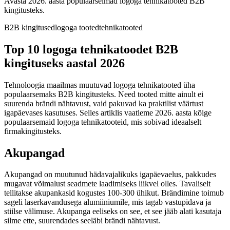
Avasta 2026. aasta populaarseimad logoga tehnikatooted B2B
kingitusteks.
B2B kingitused
logoga tooted
tehnikatooted
Top 10 logoga tehnikatoodet B2B
kingituseks aastal 2026
Tehnoloogia maailmas muutuvad logoga tehnikatooted üha
populaarsemaks B2B kingitusteks. Need tooted mitte ainult ei
suurenda brändi nähtavust, vaid pakuvad ka praktilist väärtust
igapäevases kasutuses. Selles artiklis vaatleme 2026. aasta kõige
populaarsemaid logoga tehnikatooteid, mis sobivad ideaalselt
firmakingitusteks.
Akupangad
Akupangad on muutunud hädavajalikuks igapäevaelus, pakkudes
mugavat võimalust seadmete laadimiseks liikvel olles. Tavaliselt
tellitakse akupankasid kogustes 100-300 ühikut. Brändimine toimub
sageli laserkavandusega alumiiniumile, mis tagab vastupidava ja
stiilse välimuse. Akupanga eeliseks on see, et see jääb alati kasutaja
silme ette, suurendades seeläbi brändi nähtavust.