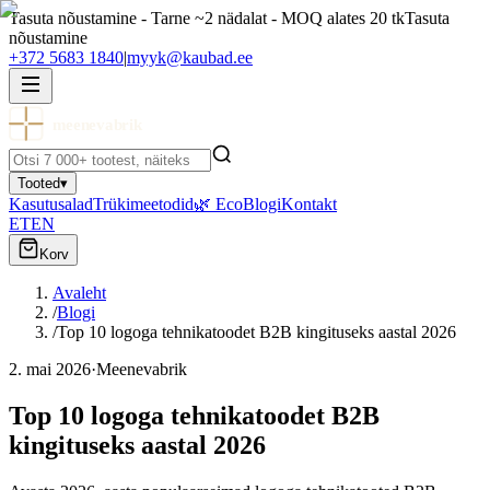
Tasuta nõustamine - Tarne ~2 nädalat - MOQ alates 20 tk
Tasuta
nõustamine
+372 5683 1840
|
myyk@kaubad.ee
meenevabrik
Tooted
▾
Kasutusalad
Trükimeetodid
🌿 Eco
Blogi
Kontakt
ET
EN
Korv
Avaleht
/
Blogi
/
Top 10 logoga tehnikatoodet B2B kingituseks aastal 2026
2. mai 2026
·
Meenevabrik
Top 10 logoga tehnikatoodet B2B
kingituseks aastal 2026