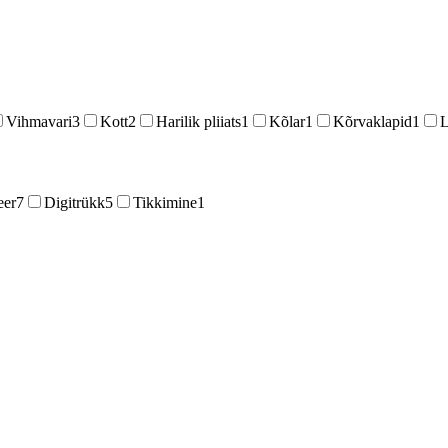
Vihmavari
3
Kott
2
Harilik pliiats
1
Kõlar
1
Kõrvaklapid
1
L
eer
7
Digitrükk
5
Tikkimine
1