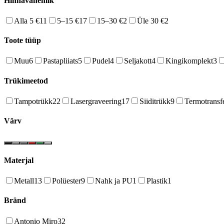
Hinnavahemik
Alla 5 €
11
5–15 €
17
15–30 €
2
Üle 30 €
2
Toote tüüp
Muu
6
Pastapliiats
5
Pudel
4
Seljakott
4
Kingikomplekt
3
Trükimeetod
Tampotrükk
22
Lasergraveering
17
Siiditrükk
9
Termotransf
Värv
Materjal
Metall
13
Polüester
9
Nahk ja PU
1
Plastik
1
Bränd
Antonio Miro
32