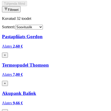
Tühjenda filtrid
Filtreeri
Kuvatud
32
toodet
Sorteeri:
Pastapliiats Gordon
Alates
2,60 €
+
Termospudel Thomson
Alates
7,00 €
+
Akupank Baliok
Alates
9,66 €