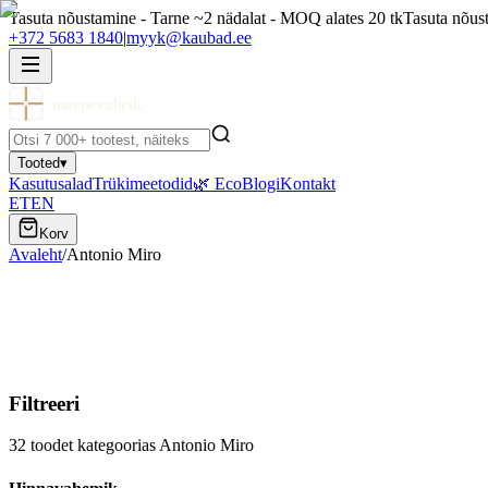
Tasuta nõustamine - Tarne ~2 nädalat - MOQ alates 20 tk
Tasuta nõus
+372 5683 1840
|
myyk@kaubad.ee
meenevabrik
Tooted
▾
Kasutusalad
Trükimeetodid
🌿 Eco
Blogi
Kontakt
ET
EN
Korv
Avaleht
/
Antonio Miro
Antonio Miro
Antonio Miro — logoga reklaamtooted ettevõtetele. Vaata kollektsioo
Filtreeri
32
toodet kategoorias
Antonio Miro