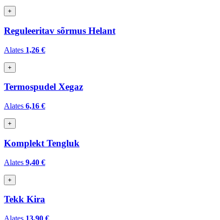
+
Reguleeritav sõrmus Helant
Alates
1,26 €
+
Termospudel Xegaz
Alates
6,16 €
+
Komplekt Tengluk
Alates
9,40 €
+
Tekk Kira
Alates
13,90 €