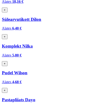
Alates
18,16 €
+
Sülearvutikott Dilon
Alates
6,40 €
+
Komplekt Nilka
Alates
5,80 €
+
Pudel Wilson
Alates
4,68 €
+
Pastapliiats Dayo